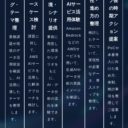
性・
プ後
ース
AIサー
グ・
境・
進め
の時
ケー
ビス活
テー
シナ
方の
期ア
ス検
用体験
マ整
リオ
整理
クシ
討
理
提供
Amazon
ョン
検討し
Bedrock
課題に
業務課
事前に
提案
たテー
などの
対し
題や現
用意し
マにつ
PoCや
AWSサ
て、
状のデ
た環境
いて、
本番導
ービスを
AWS
ータ活
やシナ
実現性
入に向
用いて、
AIサー
用状況
リオを
や必要
けた進
生成AIや
ビスを
を確認
もと
なデー
め方、
データ分
活用し
し、AI
に、
タ、導
体制、
析の実践
た解決
活用に
AI・デ
入ステ
検討事
イメージ
アプロ
適した
ータ分
ップを
項を整
を確認し
ーチを
テーマ
析の流
整理し
理して
ます。
検討し
を整理
れを体
ます。
ご提案
ます。
しま
験でき
しま
す。
ます。
す。